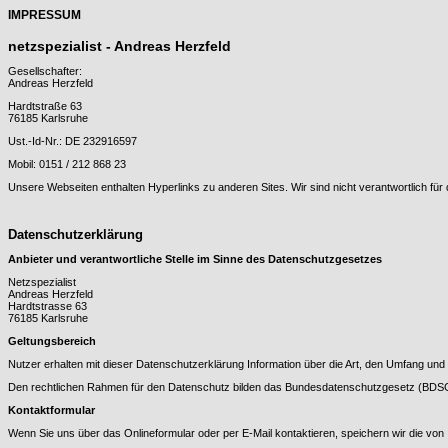
IMPRESSUM
netzspezialist - Andreas Herzfeld
Gesellschafter:
Andreas Herzfeld
Hardtstraße 63
76185 Karlsruhe
Ust.-Id-Nr.: DE 232916597
Mobil: 0151 / 212 868 23
Unsere Webseiten enthalten Hyperlinks zu anderen Sites. Wir sind nicht verantwortlich für d
Datenschutzerklärung
Anbieter und verantwortliche Stelle im Sinne des Datenschutzgesetzes
Netzspezialist
Andreas Herzfeld
Hardtstrasse 63
76185
Karlsruhe
Geltungsbereich
Nutzer erhalten mit dieser Datenschutzerklärung Information über die Art, den Umfang u
Den rechtlichen Rahmen für den Datenschutz bilden das Bundesdatenschutzgesetz (BDS
Kontaktformular
Wenn Sie uns über das Onlineformular oder per E-Mail kontaktieren, speichern wir die v