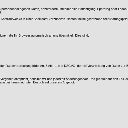
erten personenbezogenen Daten, anzufordern und/oder eine Berichtigung, Sperrung oder Lös
t.
r Kontrollzwecke in einer Sperrdatei vorzuhalten. Besteht keine gesetzliche Archivierungspfl
onen, die Ihr Browser automatisch an uns übermittelt. Dies sind:
r Datenverarbeitung bildet Art. 6 Abs. 1 lit. b DSGVO, der die Verarbeitung von Daten zur 
orgaben entspricht, behalten wir uns jederzeit Änderungen vor. Das gilt auch für den Fall, 
dann bei Ihrem nächsten Besuch auf unserem Angebot.